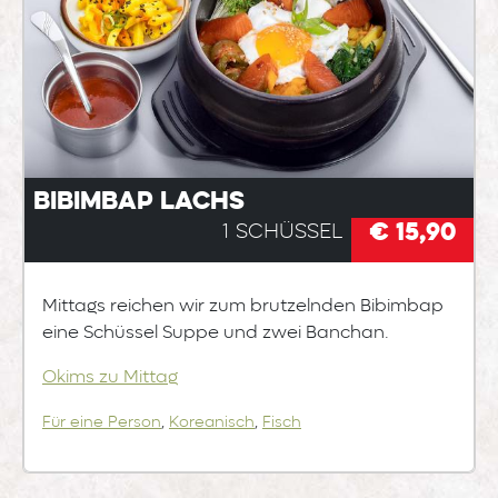
Bibimbap Lachs
€ 15,90
1 Schüssel
Mittags reichen wir zum brutzelnden Bibimbap
eine Schüssel Suppe und zwei Banchan.
Okims zu Mittag
Für eine Person
,
Koreanisch
,
Fisch