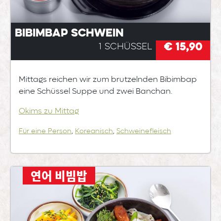
Bibimbap Schwein
€ 15,90
1 Schüssel
Mittags reichen wir zum brutzelnden Bibimbap
eine Schüssel Suppe und zwei Banchan.
Okims zu Mittag
Für eine Person
,
Koreanisch
,
Schweinefleisch
연어 비빔밥