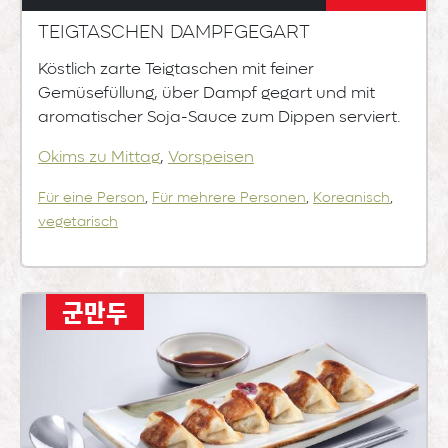
Teigtaschen dampfgegart
Köstlich zarte Teigtaschen mit feiner
Gemüsefüllung, über Dampf gegart und mit
aromatischer Soja-Sauce zum Dippen serviert.
Okims zu Mittag
,
Vorspeisen
Für eine Person
,
Für mehrere Personen
,
Koreanisch
,
vegetarisch
군만두