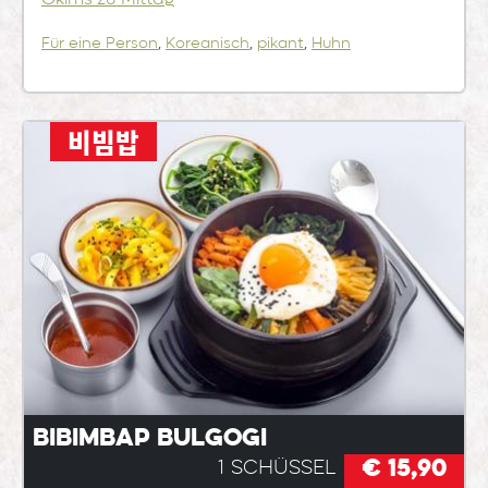
Für eine Person
,
Koreanisch
,
pikant
,
Huhn
비빔밥
Bibimbap Bulgogi
€ 15,90
1 Schüssel