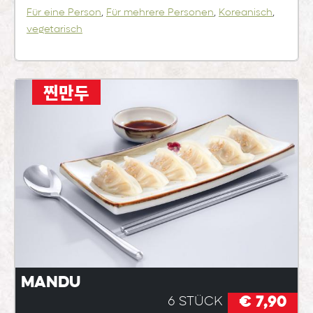
Für eine Person
,
Für mehrere Personen
,
Koreanisch
,
vegetarisch
찐만두
Mandu
€ 7,90
6 Stück