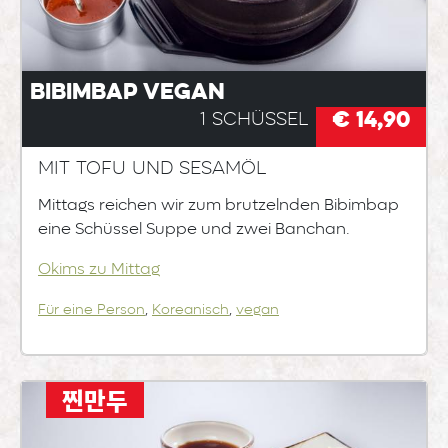
Bibimbap vegan
€ 14,90
1 Schüssel
Mit Tofu und Sesamöl
Mittags reichen wir zum brutzelnden Bibimbap
eine Schüssel Suppe und zwei Banchan.
Okims zu Mittag
Für eine Person
,
Koreanisch
,
vegan
찐만두