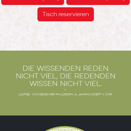
Tisch reservieren
Die Wissenden reden
nicht viel, die Redenden
wissen nicht viel.
Laotse - chinesischer Philosoph, 6. Jahrhundert v. Chr.