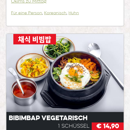
Okims zu Mittag
Für eine Person
,
Koreanisch
,
Huhn
채식 비빔밥
Bibimbap vegetarisch
€ 14,90
1 Schüssel