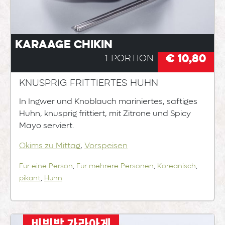
Karaage Chikin
€ 10,80
1 Portion
Knusprig frittiertes Huhn
In Ingwer und Knoblauch mariniertes, saftiges
Huhn, knusprig frittiert, mit Zitrone und Spicy
Mayo serviert.
Okims zu Mittag
,
Vorspeisen
Für eine Person
,
Für mehrere Personen
,
Koreanisch
,
pikant
,
Huhn
비빔밥 가라아게