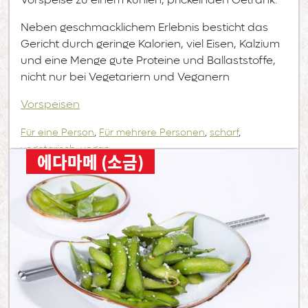
Vorspeise zu einem kühlen, prickelnden Getränk.
Neben geschmacklichem Erlebnis besticht das
Gericht durch geringe Kalorien, viel Eisen, Kalzium
und eine Menge gute Proteine und Ballaststoffe,
nicht nur bei Vegetariern und Veganern
Vorspeisen
Für eine Person
,
Für mehrere Personen
,
scharf
,
vegetarisch
,
vegan
에다마메 (소금)