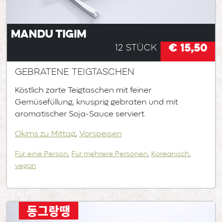
Mandu Tigim
€ 15,50
12 Stück
Gebratene Teigtaschen
Köstlich zarte Teigtaschen mit feiner
Gemüsefüllung, knusprig gebraten und mit
aromatischer Soja-Sauce serviert.
Okims zu Mittag
,
Vorspeisen
Für eine Person
,
Für mehrere Personen
,
Koreanisch
,
vegan
동그랑땡