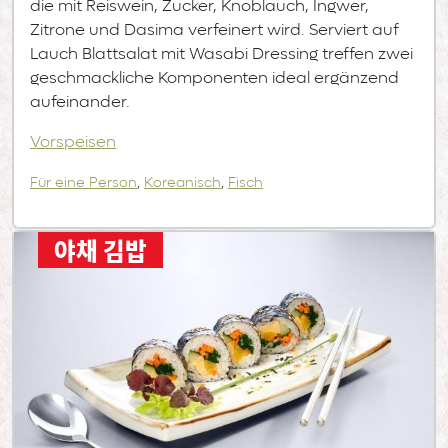
die mit Reiswein, Zucker, Knoblauch, Ingwer,
Zitrone und Dasima verfeinert wird. Serviert auf
Lauch Blattsalat mit Wasabi Dressing treffen zwei
geschmackliche Komponenten ideal ergänzend
aufeinander.
Vorspeisen
Für eine Person
,
Koreanisch
,
Fisch
야채 김밥