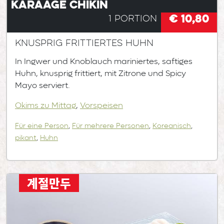
Karaage Chikin
€ 10,80
1 Portion
Knusprig frittiertes Huhn
In Ingwer und Knoblauch mariniertes, saftiges
Huhn, knusprig frittiert, mit Zitrone und Spicy
Mayo serviert.
Okims zu Mittag
,
Vorspeisen
Für eine Person
,
Für mehrere Personen
,
Koreanisch
,
pikant
,
Huhn
계절만두