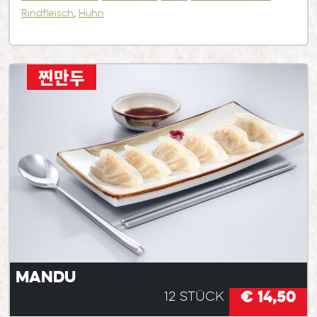
Rindfleisch
,
Huhn
찐만두
Mandu
€ 14,50
12 Stück