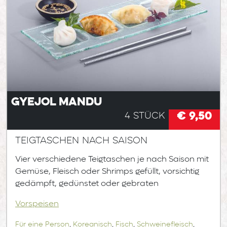
Gyejol Mandu
€ 9,50
4 Stück
Teigtaschen nach Saison
Vier verschiedene Teigtaschen je nach Saison mit
Gemüse, Fleisch oder Shrimps gefüllt, vorsichtig
gedämpft, gedünstet oder gebraten
Vorspeisen
Für eine Person
,
Koreanisch
,
Fisch
,
Schweinefleisch
,