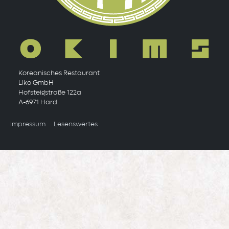
Koreanisches Restaurant
Liko GmbH
Hofsteigstraße 122a
A-6971 Hard
Allgemeines
Impressum
Lesenswertes