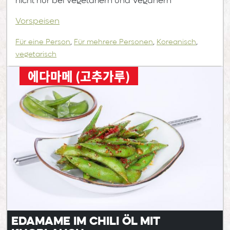
nicht nur bei Vegetariern und Veganern
Vorspeisen
Für eine Person
,
Für mehrere Personen
,
Koreanisch
,
vegetarisch
에다마메 (고추가루)
Edamame im Chili Öl mit