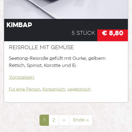
Kimbap
€ 8,80
5 Stück
Reisrolle mit Gemüse
Seetang-Reisrolle gefüllt mit Gurke, gelbem
Rettich, Spinat, Karotte und Ei.
Vorspeisen
Für eine Person
,
Koreanisch
,
vegetarisch
Seitennummerierung
Seite
Seite
Nächste Seite
Letzte Seite
1
2
››
Ende »