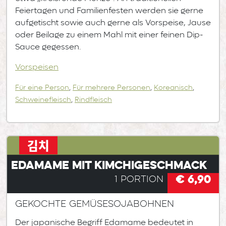
Feiertagen und Familienfesten werden sie gerne
aufgetischt sowie auch gerne als Vorspeise, Jause
oder Beilage zu einem Mahl mit einer feinen Dip-
Sauce gegessen.
Vorspeisen
Für eine Person
,
Für mehrere Personen
,
Koreanisch
,
Schweinefleisch
,
Rindfleisch
김치
Edamame mit Kimchigeschmack
€ 6,90
1 Portion
gekochte Gemüsesojabohnen
Der japanische Begriff Edamame bedeutet in