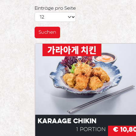
Einträge pro Seite
가라아게 치킨
Karaage Chikin
€ 10,8
1 Portion