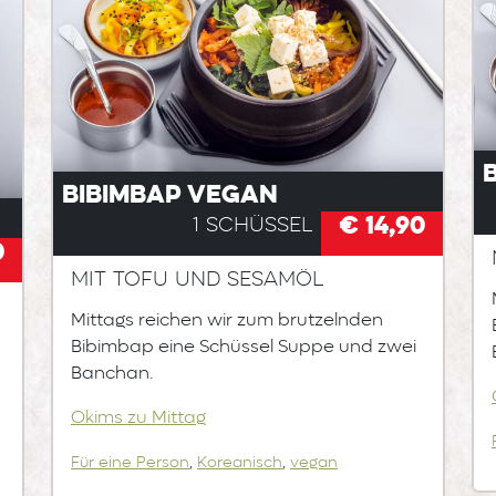
Bibimbap vegan
€ 14,90
1 Schüssel
0
Mit Tofu und Sesamöl
Mittags reichen wir zum brutzelnden
Bibimbap eine Schüssel Suppe und zwei
Banchan.
Okims zu Mittag
Für eine Person
,
Koreanisch
,
vegan