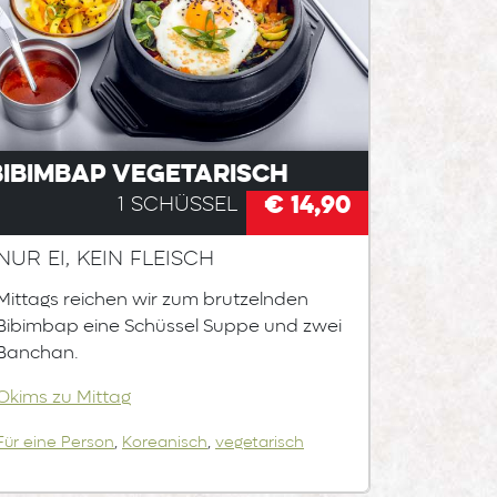
Bibimbap vegetarisch
€ 14,90
1 Schüssel
Nur Ei, kein Fleisch
Mittags reichen wir zum brutzelnden
Bibimbap eine Schüssel Suppe und zwei
Banchan.
Okims zu Mittag
Für eine Person
,
Koreanisch
,
vegetarisch