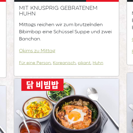
Mit knusprig gebratenem
Huhn
Mittags reichen wir zum brutzelnden
Bibimbap eine Schüssel Suppe und zwei
Banchan.
Okims zu Mittag
Für eine Person
,
Koreanisch
,
pikant
,
Huhn
닭 비빔밥