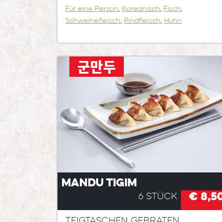
Für eine Person
,
Koreanisch
,
Fisch
,
Schweinefleisch
,
Rindfleisch
,
Huhn
군만두
Mandu Tigim
€ 8,5
6 Stück
Teigtaschen gebraten