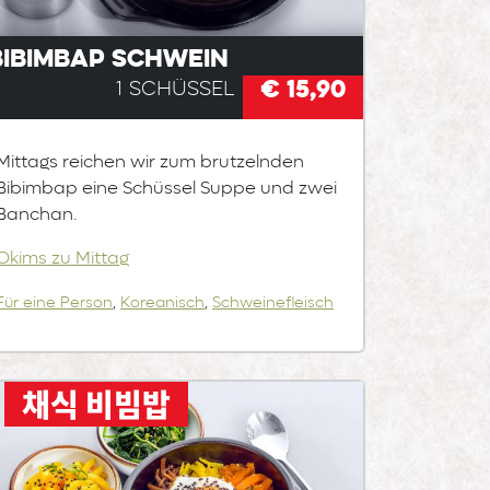
Bibimbap Schwein
€ 15,90
1 Schüssel
Mittags reichen wir zum brutzelnden
Bibimbap eine Schüssel Suppe und zwei
Banchan.
Okims zu Mittag
Für eine Person
,
Koreanisch
,
Schweinefleisch
채식 비빔밥