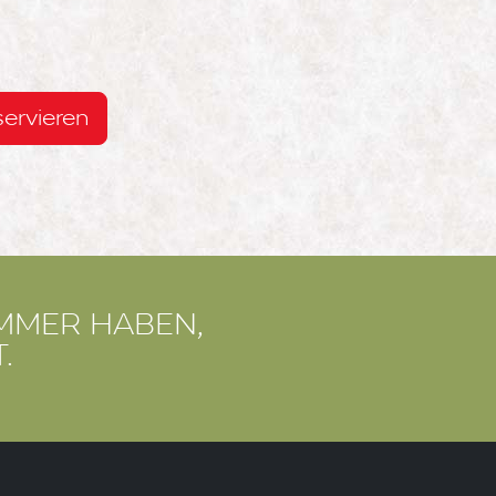
servieren
mmer haben,
.