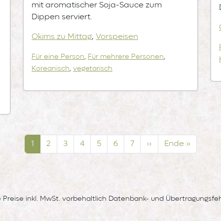
mit aromatischer Soja-Sauce zum
Dippen serviert.
Okims zu Mittag
,
Vorspeisen
Für eine Person
,
Für mehrere Personen
,
Koreanisch
,
vegetarisch
Seite
Seite
Seite
Seite
Seite
Seite
Seite
Nächste Seite
Letzte Seite
1
2
3
4
5
6
7
››
Ende »
e Preise inkl. MwSt. vorbehaltlich Datenbank- und Übertragungsfeh