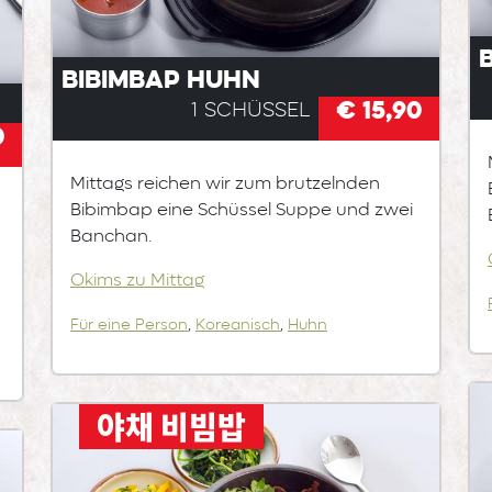
Bibimbap Huhn
€ 15,90
1 Schüssel
0
Mittags reichen wir zum brutzelnden
Bibimbap eine Schüssel Suppe und zwei
Banchan.
Okims zu Mittag
Für eine Person
,
Koreanisch
,
Huhn
야채 비빔밥