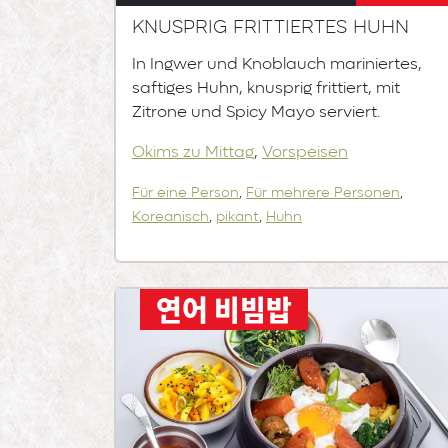
Knusprig frittiertes Huhn
In Ingwer und Knoblauch mariniertes,
saftiges Huhn, knusprig frittiert, mit
Zitrone und Spicy Mayo serviert.
Okims zu Mittag
,
Vorspeisen
Für eine Person
,
Für mehrere Personen
,
Koreanisch
,
pikant
,
Huhn
연어 비빔밥