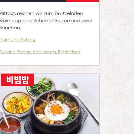
Mittags reichen wir zum brutzelnden
Bibimbap eine Schüssel Suppe und zwei
Banchan.
Okims zu Mittag
Für eine Person
,
Koreanisch
,
Rindfleisch
비빔밥