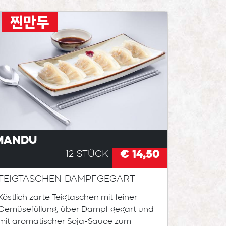
찐만두
Mandu
€ 14,50
12 Stück
Teigtaschen dampfgegart
Köstlich zarte Teigtaschen mit feiner
Gemüsefüllung, über Dampf gegart und
mit aromatischer Soja-Sauce zum