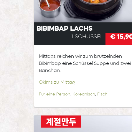
Bibimbap Lachs
€ 15,9
1 Schüssel
Mittags reichen wir zum brutzelnden
Bibimbap eine Schüssel Suppe und zwei
Banchan.
Okims zu Mittag
Für eine Person
,
Koreanisch
,
Fisch
계절만두