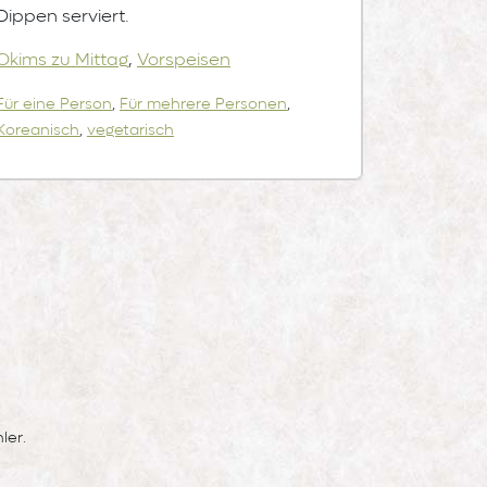
Dippen serviert.
Okims zu Mittag
,
Vorspeisen
Für eine Person
,
Für mehrere Personen
,
Koreanisch
,
vegetarisch
ler.