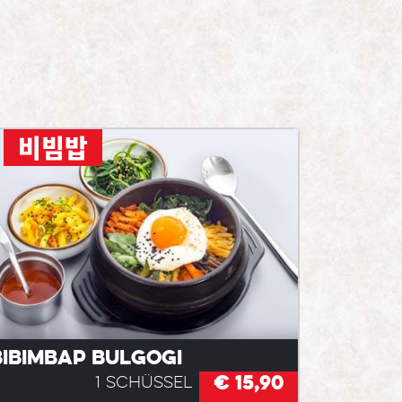
비빔밥
Bibimbap Bulgogi
€ 15,90
1 Schüssel