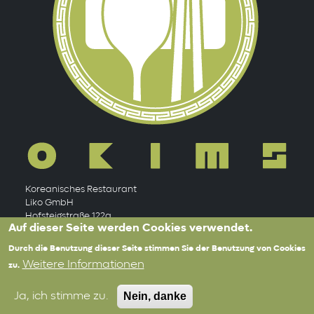
Koreanisches Restaurant
Liko GmbH
Hofsteigstraße 122a
Auf dieser Seite werden Cookies verwendet.
A-6971 Hard
Durch die Benutzung dieser Seite stimmen Sie der Benutzung von Cookies
Allgemeines
Impressum
Lesenswertes
Weitere Informationen
zu.
Nein, danke
Ja, ich stimme zu.